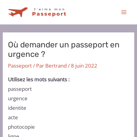
Aller
au
Mai
contenu
Men
Où demander un passeport en
urgence ?
Passeport
/ Par
Bertrand
/
8 juin 2022
Utilisez les mots suivants :
passeport
urgence
identite
acte
photocopie
ligne